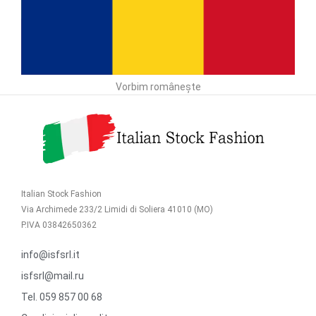
Vorbim românește
Italian Stock Fashion
Via Archimede 233/2 Limidi di Soliera 41010 (MO)
P.IVA 03842650362
info@isfsrl.it
isfsrl@mail.ru
Tel. 059 857 00 68