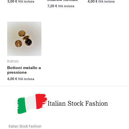
3,00
€
4,00
€
IVA inclusa
IVA inclusa
scelte
scelte
scelte
7,20
€
IVA inclusa
nella
nella
nella
pagina
pagina
pagina
del
del
del
Questo
prodotto
prodotto
prodotto
prodotto
ha
più
varianti.
Le
Bottoni
opzioni
Bottoni metallo a
possono
pressione
essere
4,00
€
IVA inclusa
scelte
nella
pagina
del
prodotto
Italian Stock Fashion