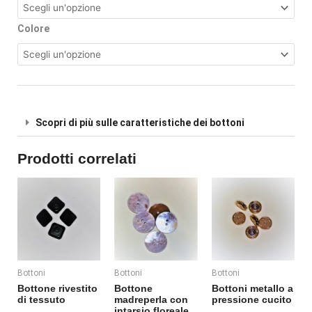
Colore
Scopri di più sulle caratteristiche dei bottoni
Prodotti correlati
Questo
Questo
Questo
prodotto
prodotto
prodotto
ha
ha
ha
più
più
più
varianti.
varianti.
varianti.
Le
Le
Le
Bottoni
Bottoni
Bottoni
opzioni
opzioni
opzioni
Bottone rivestito
Bottone
Bottoni metallo a
possono
possono
possono
di tessuto
madreperla con
pressione cucito
essere
essere
essere
intarsio floreale