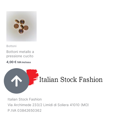
pagina
pagina
del
del
prodotto
prodotto
Questo
prodotto
ha
più
varianti.
Le
Bottoni
opzioni
Bottoni metallo a
possono
pressione cucito
essere
4,00
€
IVA inclusa
scelte
nella
pagina
del
prodotto
Italian Stock Fashion
Via Archimede 233/2 Limidi di Soliera 41010 (MO)
P.IVA 03842650362