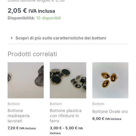
2,05
€
IVA inclusa
Disponibilità:
10 disponibili
Scopri di più sulle caratteristiche dei bottoni
Prodotti correlati
Fascia
Questo
Questo
di
prodotto
prodotto
prezzo:
ha
ha
da
3,00 €
più
più
a
varianti.
varianti.
5,00 €
Le
Le
Bottoni
Bottoni
Bottoni
opzioni
opzioni
Bottone
Bottone plastica
Bottone Ovale oro
possono
possono
madreperla
con rifiniture in
6,00
€
essere
essere
IVA inclusa
lavorati
ferro
scelte
scelte
7,20
€
3,00
€
-
5,00
€
IVA inclusa
IVA
nella
nella
inclusa