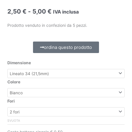
Fascia
2,50
€
-
5,00
€
IVA inclusa
di
prezzo:
Prodotto venduto in confezioni da 5 pezzi.
da
2,50 €
a
ordina questo prodotto
5,00 €
Dimensione
Colore
Fori
SVUOTA
Costo bottone singolo € 0,50