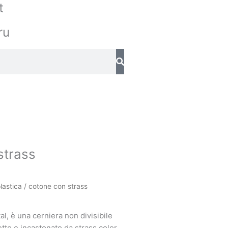
t
ru
strass
plastica / cotone con strass
al, è una cerniera non divisibile
retto e incastonato da strass color