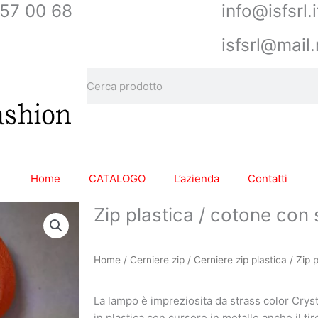
57 00 68
info@isfsrl.i
isfsrl@mail.
Cerca
Home
CATALOGO
L’azienda
Contatti
Zip plastica / cotone con 
Home
/
Cerniere zip
/
Cerniere zip plastica
/ Zip 
La lampo è impreziosita da strass color Cryst
in plastica con cursore in metallo anche il ti