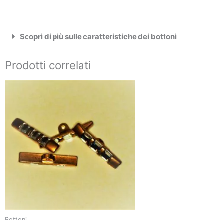
Scopri di più sulle caratteristiche dei bottoni
Prodotti correlati
Questo
prodotto
ha
più
varianti.
Le
opzioni
possono
essere
scelte
nella
pagina
Bottoni