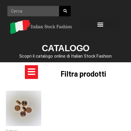
Vai
Cerca
al
contenuto
CATALOGO
Scopri il catalogo online di Italian Stock Fashion
Filtra prodotti
Questo
prodotto
ha
più
varianti.
Le