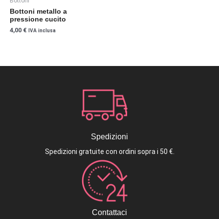
Bottoni
opzioni
Bottoni metallo a
possono
pressione cucito
essere
4,00
€
IVA inclusa
scelte
nella
pagina
del
prodotto
Spedizioni
Spedizioni gratuite con ordini sopra i 50 €.
Contattaci