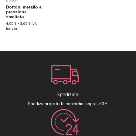
Bottoni
opzioni
Bottoni metallo a
possono
pressione
essere
smaltato
scelte
4,00
€
-
8,00
€
IVA
nella
inclusa
pagina
del
prodotto
Spedizioni
Spedizioni gratuite con ordini sopra i 50 €.