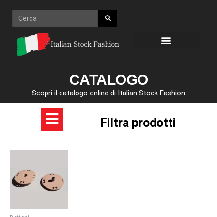
Vai
Cerca
al
contenuto
CATALOGO
Scopri il catalogo online di Italian Stock Fashion
Filtra prodotti
Fascia
Questo
di
prodotto
prezzo:
ha
da
4,00 €
più
a
varianti.
8,00 €
Le