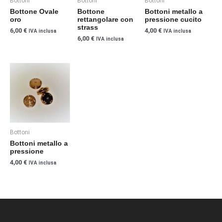
Bottoni
Bottoni
Bottoni
opzioni
opzioni
opzioni
Bottone Ovale
Bottone
Bottoni metallo a
possono
possono
possono
oro
rettangolare con
pressione cucito
essere
essere
essere
strass
6,00
€
4,00
€
IVA inclusa
IVA inclusa
scelte
scelte
scelte
6,00
€
IVA inclusa
nella
nella
nella
pagina
pagina
pagina
del
del
del
Questo
prodotto
prodotto
prodotto
prodotto
ha
più
varianti.
Le
Bottoni
opzioni
Bottoni metallo a
possono
pressione
essere
4,00
€
IVA inclusa
scelte
nella
pagina
del
prodotto