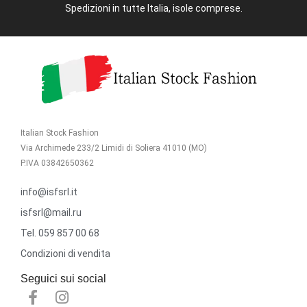
Spedizioni in tutte Italia, isole comprese.
Italian Stock Fashion
Via Archimede 233/2 Limidi di Soliera 41010 (MO)
P.IVA 03842650362
info@isfsrl.it
isfsrl@mail.ru
Tel. 059 857 00 68
Condizioni di vendita
Seguici sui social
F
I
a
n