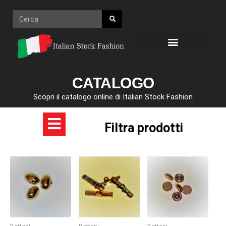
Vai
Cerca
al
contenuto
CATALOGO
Scopri il catalogo online di Italian Stock Fashion
Filtra prodotti
Questo
Questo
Questo
prodotto
prodotto
prodotto
ha
ha
ha
più
più
più
varianti.
varianti.
varianti.
Le
Le
Le